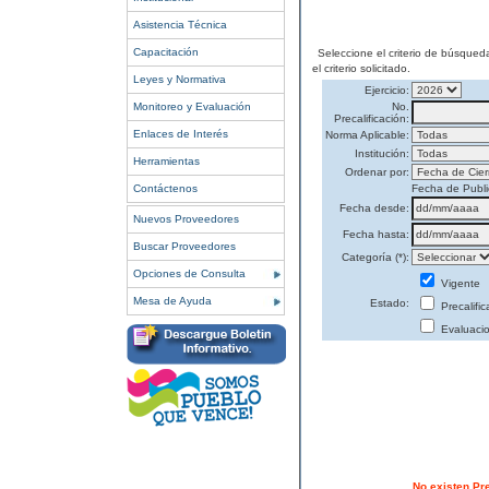
Asistencia Técnica
Capacitación
Seleccione el criterio de búsqued
el criterio solicitado.
Leyes y Normativa
Ejercicio:
Monitoreo y Evaluación
No.
Precalificación:
Enlaces de Interés
Norma Aplicable:
Institución:
Herramientas
Ordenar por:
Contáctenos
Fecha de Publi
Fecha desde:
Nuevos Proveedores
Fecha hasta:
Buscar Proveedores
Categoría (*):
Opciones de Consulta
Vigente
Mesa de Ayuda
Estado:
Precalifi
Evaluaci
No existen Pr