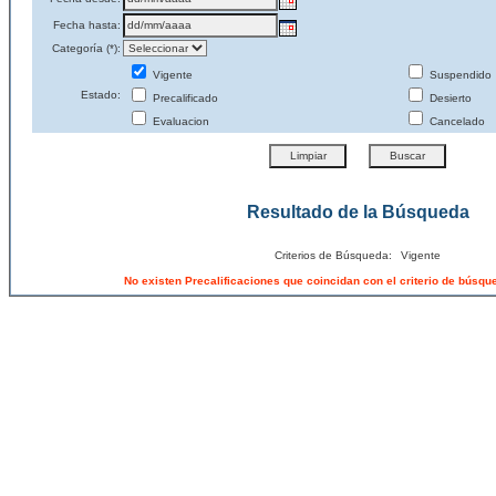
Fecha hasta:
Categoría (*):
Vigente
Suspendido
Estado:
Precalificado
Desierto
Evaluacion
Cancelado
Resultado de la Búsqueda
Criterios de Búsqueda:
Vigente
No existen Precalificaciones que coincidan con el criterio de búsq