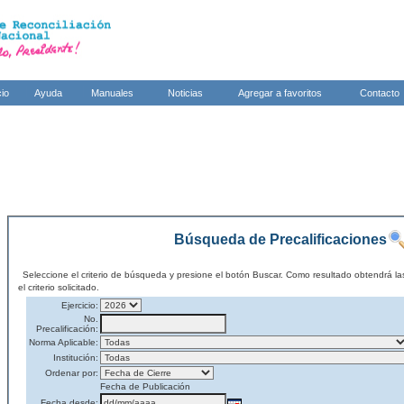
cio
Ayuda
Manuales
Noticias
Agregar a favoritos
Contacto
Búsqueda de Precalificaciones
Seleccione el criterio de búsqueda y presione el botón Buscar. Como resultado obtendrá la
el criterio solicitado.
Ejercicio:
No.
Precalificación:
Norma Aplicable:
Institución:
Ordenar por:
Fecha de Publicación
Fecha desde: