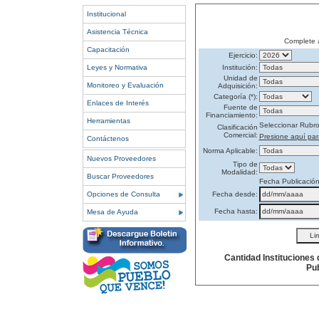
Institucional
Asistencia Técnica
Complete 
Capacitación
Ejercicio:
Leyes y Normativa
Institución:
Unidad de
Monitoreo y Evaluación
Adquisición:
Categoría (*):
Enlaces de Interés
Fuente de
Financiamiento:
Herramientas
Seleccionar Rubr
Clasificación
Comercial:
Presione aquí par
Contáctenos
Norma Aplicable:
Nuevos Proveedores
Tipo de
Modalidad:
Buscar Proveedores
Fecha Publicació
Opciones de Consulta
Fecha desde:
Fecha hasta:
Mesa de Ayuda
Cantidad Instituciones
Pub