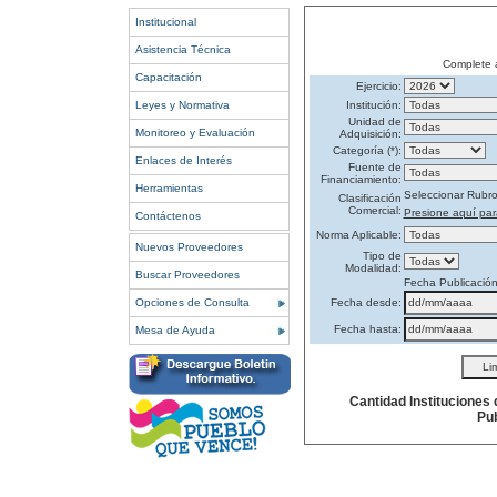
Institucional
Asistencia Técnica
Complete 
Capacitación
Ejercicio:
Leyes y Normativa
Institución:
Unidad de
Monitoreo y Evaluación
Adquisición:
Categoría (*):
Enlaces de Interés
Fuente de
Financiamiento:
Herramientas
Seleccionar Rubr
Clasificación
Comercial:
Presione aquí par
Contáctenos
Norma Aplicable:
Nuevos Proveedores
Tipo de
Modalidad:
Buscar Proveedores
Fecha Publicació
Opciones de Consulta
Fecha desde:
Fecha hasta:
Mesa de Ayuda
Cantidad Instituciones
Pub