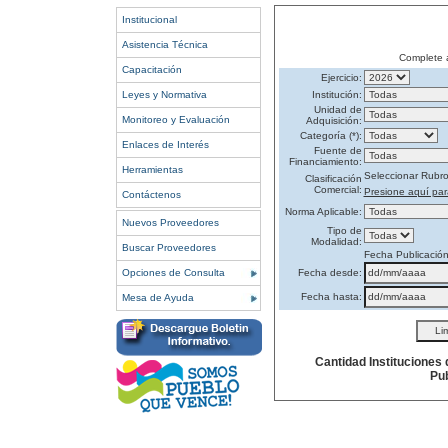
Institucional
Asistencia Técnica
Complete 
Capacitación
Ejercicio:
Leyes y Normativa
Institución:
Unidad de
Monitoreo y Evaluación
Adquisición:
Categoría (*):
Enlaces de Interés
Fuente de
Financiamiento:
Herramientas
Seleccionar Rubr
Clasificación
Comercial:
Presione aquí par
Contáctenos
Norma Aplicable:
Nuevos Proveedores
Tipo de
Modalidad:
Buscar Proveedores
Fecha Publicació
Opciones de Consulta
Fecha desde:
Fecha hasta:
Mesa de Ayuda
Cantidad Instituciones
Pub