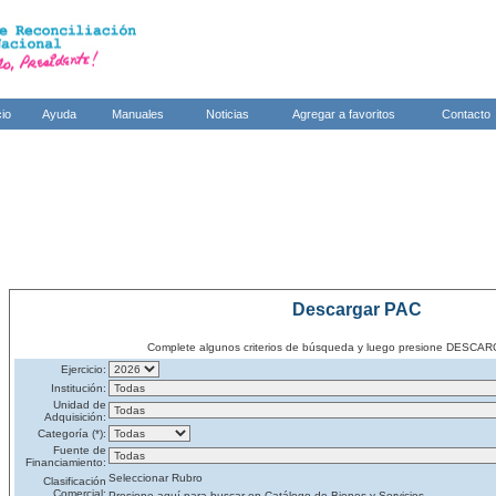
cio
Ayuda
Manuales
Noticias
Agregar a favoritos
Contacto
Descargar PAC
Complete algunos criterios de búsqueda y luego presione DES
Ejercicio:
Institución:
Unidad de
Adquisición:
Categoría (*):
Fuente de
Financiamiento:
Seleccionar Rubro
Clasificación
Comercial:
Presione aquí para buscar en Catálogo de Bienes y Servicios