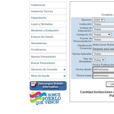
Institucional
Asistencia Técnica
Complete 
Capacitación
Ejercicio:
Leyes y Normativa
Institución:
Unidad de
Monitoreo y Evaluación
Adquisición:
Categoría (*):
Enlaces de Interés
Fuente de
Financiamiento:
Herramientas
Seleccionar Rubr
Clasificación
Comercial:
Presione aquí par
Contáctenos
Norma Aplicable:
Nuevos Proveedores
Tipo de
Modalidad:
Buscar Proveedores
Fecha Publicació
Opciones de Consulta
Fecha desde:
Fecha hasta:
Mesa de Ayuda
Cantidad Instituciones
Pub