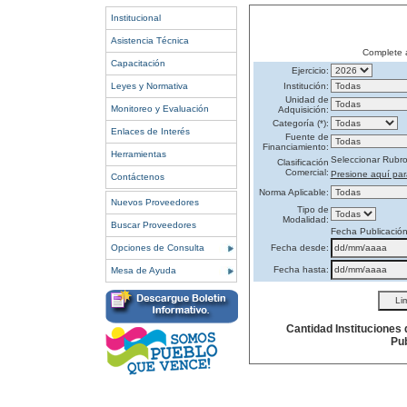
Institucional
Asistencia Técnica
Complete 
Capacitación
Ejercicio:
Leyes y Normativa
Institución:
Unidad de
Monitoreo y Evaluación
Adquisición:
Categoría (*):
Enlaces de Interés
Fuente de
Financiamiento:
Herramientas
Seleccionar Rubr
Clasificación
Comercial:
Presione aquí par
Contáctenos
Norma Aplicable:
Nuevos Proveedores
Tipo de
Modalidad:
Buscar Proveedores
Fecha Publicació
Opciones de Consulta
Fecha desde:
Fecha hasta:
Mesa de Ayuda
Cantidad Instituciones
Pub