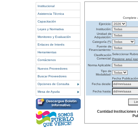
Institucional
Asistencia Técnica
Complete 
Capacitación
Ejercicio:
Leyes y Normativa
Institución:
Unidad de
Monitoreo y Evaluación
Adquisición:
Categoría (*):
Enlaces de Interés
Fuente de
Financiamiento:
Herramientas
Seleccionar Rubr
Clasificación
Comercial:
Presione aquí par
Contáctenos
Norma Aplicable:
Nuevos Proveedores
Tipo de
Modalidad:
Buscar Proveedores
Fecha Publicació
Opciones de Consulta
Fecha desde:
Fecha hasta:
Mesa de Ayuda
Cantidad Instituciones
Pub