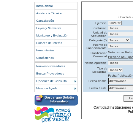
Institucional
Asistencia Técnica
Complete 
Capacitación
Ejercicio:
Leyes y Normativa
Institución:
Unidad de
Monitoreo y Evaluación
Adquisición:
Categoría (*):
Enlaces de Interés
Fuente de
Financiamiento:
Herramientas
Seleccionar Rubr
Clasificación
Comercial:
Presione aquí par
Contáctenos
Norma Aplicable:
Nuevos Proveedores
Tipo de
Modalidad:
Buscar Proveedores
Fecha Publicació
Opciones de Consulta
Fecha desde:
Fecha hasta:
Mesa de Ayuda
Cantidad Instituciones
Pub