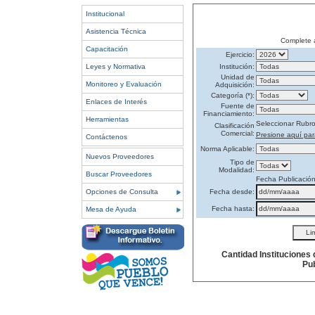
Institucional
Asistencia Técnica
Complete 
Capacitación
Ejercicio:
Leyes y Normativa
Institución:
Unidad de
Monitoreo y Evaluación
Adquisición:
Categoría (*):
Enlaces de Interés
Fuente de
Financiamiento:
Herramientas
Seleccionar Rubr
Clasificación
Comercial:
Presione aquí par
Contáctenos
Norma Aplicable:
Nuevos Proveedores
Tipo de
Modalidad:
Buscar Proveedores
Fecha Publicació
Opciones de Consulta
Fecha desde:
Fecha hasta:
Mesa de Ayuda
Cantidad Instituciones
Pub