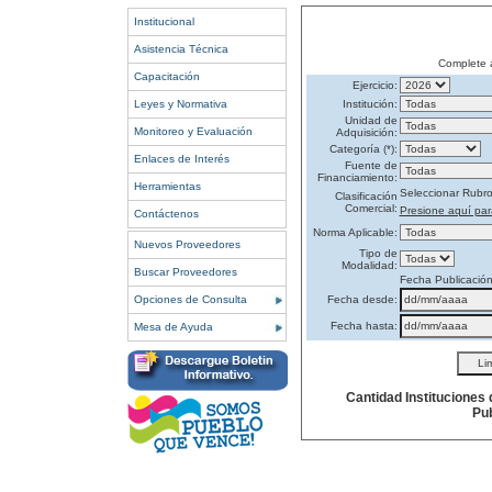
Institucional
Asistencia Técnica
Complete 
Capacitación
Ejercicio:
Leyes y Normativa
Institución:
Unidad de
Monitoreo y Evaluación
Adquisición:
Categoría (*):
Enlaces de Interés
Fuente de
Financiamiento:
Herramientas
Seleccionar Rubr
Clasificación
Comercial:
Presione aquí par
Contáctenos
Norma Aplicable:
Nuevos Proveedores
Tipo de
Modalidad:
Buscar Proveedores
Fecha Publicació
Opciones de Consulta
Fecha desde:
Fecha hasta:
Mesa de Ayuda
Cantidad Instituciones
Pub