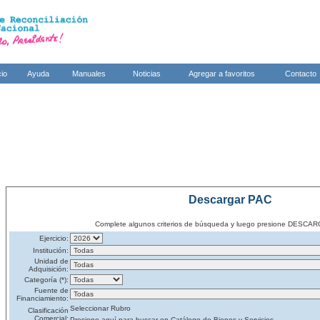
cio
Ayuda
Manuales
Noticias
Agregar a favoritos
Contacto
Descargar PAC
Complete algunos criterios de búsqueda y luego presione DES
Ejercicio:
Institución:
Unidad de
Adquisición:
Categoría (*):
Fuente de
Financiamiento:
Seleccionar Rubro
Clasificación
Comercial:
Presione aquí para buscar en Catálogo de Bienes y Servicios