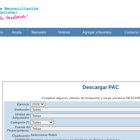
cio
Ayuda
Manuales
Noticias
Agregar a favoritos
Contacto
Descargar PAC
Complete algunos criterios de búsqueda y luego presione DES
Ejercicio:
Institución:
Unidad de
Adquisición:
Categoría (*):
Fuente de
Financiamiento:
Seleccionar Rubro
Clasificación
Comercial:
Presione aquí para buscar en Catálogo de Bienes y Servicios