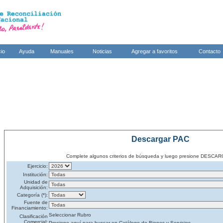
cio
Ayuda
Manuales
Noticias
Agregar a favoritos
Contacto
Descargar PAC
Complete algunos criterios de búsqueda y luego presione DES
Ejercicio:
Institución:
Unidad de
Adquisición:
Categoría (*):
Fuente de
Financiamiento:
Seleccionar Rubro
Clasificación
Comercial:
Presione aquí para buscar en Catálogo de Bienes y Servicios