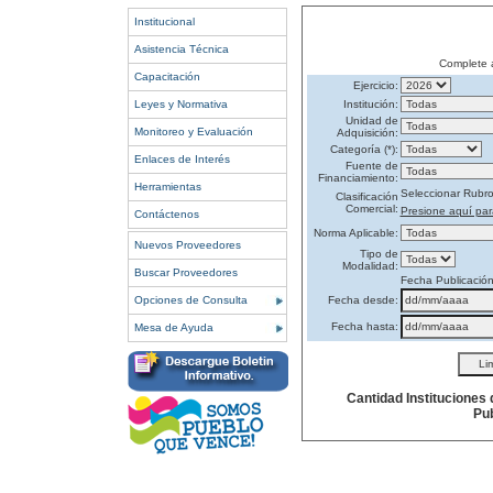
Institucional
Asistencia Técnica
Complete 
Capacitación
Ejercicio:
Leyes y Normativa
Institución:
Unidad de
Monitoreo y Evaluación
Adquisición:
Categoría (*):
Enlaces de Interés
Fuente de
Financiamiento:
Herramientas
Seleccionar Rubr
Clasificación
Comercial:
Presione aquí par
Contáctenos
Norma Aplicable:
Nuevos Proveedores
Tipo de
Modalidad:
Buscar Proveedores
Fecha Publicació
Opciones de Consulta
Fecha desde:
Fecha hasta:
Mesa de Ayuda
Cantidad Instituciones
Pub