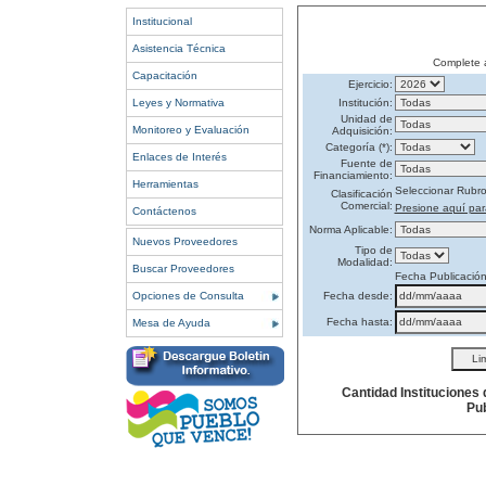
Institucional
Asistencia Técnica
Complete 
Capacitación
Ejercicio:
Leyes y Normativa
Institución:
Unidad de
Monitoreo y Evaluación
Adquisición:
Categoría (*):
Enlaces de Interés
Fuente de
Financiamiento:
Herramientas
Seleccionar Rubr
Clasificación
Comercial:
Presione aquí par
Contáctenos
Norma Aplicable:
Nuevos Proveedores
Tipo de
Modalidad:
Buscar Proveedores
Fecha Publicació
Opciones de Consulta
Fecha desde:
Fecha hasta:
Mesa de Ayuda
Cantidad Instituciones
Pub