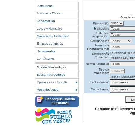
Institucional
Asistencia Técnica
Complete 
Capacitación
Ejercicio (*):
Leyes y Normativa
Institución:
Unidad de
Monitoreo y Evaluación
Adquisición:
Categoría (*):
Enlaces de Interés
Fuente de
Financiamiento:
Herramientas
Seleccionar Rubr
Clasificación
Comercial:
Presione aquí par
Contáctenos
Norma Aplicable:
Nuevos Proveedores
Tipo de
Modalidad:
Buscar Proveedores
Fecha Publicació
Opciones de Consulta
Fecha desde:
Fecha hasta:
Mesa de Ayuda
Cantidad Instituciones
Pub