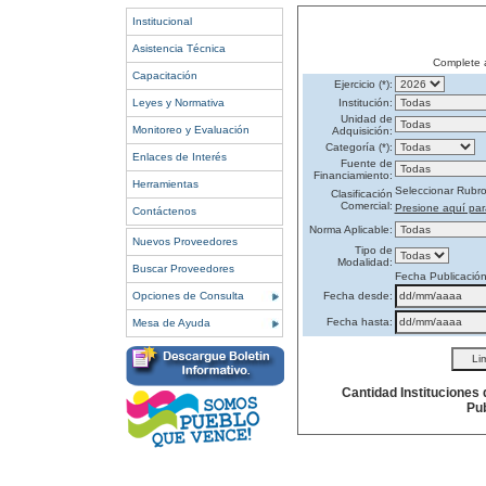
Institucional
Asistencia Técnica
Complete 
Capacitación
Ejercicio (*):
Leyes y Normativa
Institución:
Unidad de
Monitoreo y Evaluación
Adquisición:
Categoría (*):
Enlaces de Interés
Fuente de
Financiamiento:
Herramientas
Seleccionar Rubr
Clasificación
Comercial:
Presione aquí par
Contáctenos
Norma Aplicable:
Nuevos Proveedores
Tipo de
Modalidad:
Buscar Proveedores
Fecha Publicació
Opciones de Consulta
Fecha desde:
Fecha hasta:
Mesa de Ayuda
Cantidad Instituciones
Pub