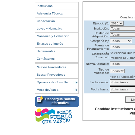
Institucional
Asistencia Técnica
Complete 
Capacitación
Ejercicio (*):
Leyes y Normativa
Institución:
Unidad de
Monitoreo y Evaluación
Adquisición:
Categoría (*):
Enlaces de Interés
Fuente de
Financiamiento:
Herramientas
Seleccionar Rubr
Clasificación
Comercial:
Presione aquí par
Contáctenos
Norma Aplicable:
Nuevos Proveedores
Tipo de
Modalidad:
Buscar Proveedores
Fecha Publicació
Opciones de Consulta
Fecha desde:
Fecha hasta:
Mesa de Ayuda
Cantidad Instituciones
Pub