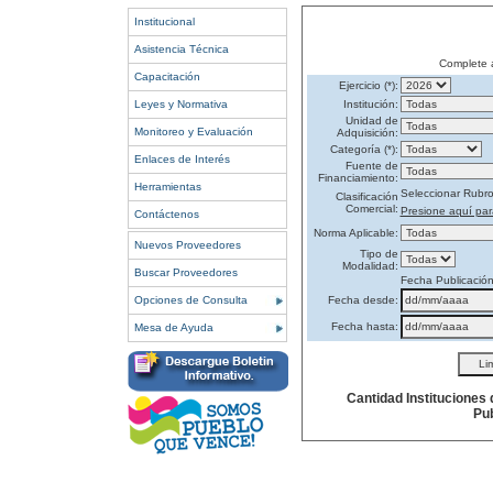
Institucional
Asistencia Técnica
Complete 
Capacitación
Ejercicio (*):
Leyes y Normativa
Institución:
Unidad de
Monitoreo y Evaluación
Adquisición:
Categoría (*):
Enlaces de Interés
Fuente de
Financiamiento:
Herramientas
Seleccionar Rubr
Clasificación
Comercial:
Presione aquí par
Contáctenos
Norma Aplicable:
Nuevos Proveedores
Tipo de
Modalidad:
Buscar Proveedores
Fecha Publicació
Opciones de Consulta
Fecha desde:
Fecha hasta:
Mesa de Ayuda
Cantidad Instituciones
Pub