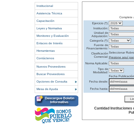
Institucional
Asistencia Técnica
Complete 
Capacitación
Ejercicio (*):
Leyes y Normativa
Institución:
Unidad de
Monitoreo y Evaluación
Adquisición:
Categoría (*):
Enlaces de Interés
Fuente de
Financiamiento:
Herramientas
Seleccionar Rubr
Clasificación
Comercial:
Presione aquí par
Contáctenos
Norma Aplicable:
Nuevos Proveedores
Tipo de
Modalidad:
Buscar Proveedores
Fecha Publicació
Opciones de Consulta
Fecha desde:
Fecha hasta:
Mesa de Ayuda
Cantidad Instituciones
Pub