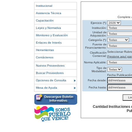
Institucional
Asistencia Técnica
Complete 
Capacitación
Ejercicio (*):
Leyes y Normativa
Institución:
Unidad de
Monitoreo y Evaluación
Adquisición:
Categoría (*):
Enlaces de Interés
Fuente de
Financiamiento:
Herramientas
Seleccionar Rubr
Clasificación
Comercial:
Presione aquí par
Contáctenos
Norma Aplicable:
Nuevos Proveedores
Tipo de
Modalidad:
Buscar Proveedores
Fecha Publicació
Opciones de Consulta
Fecha desde:
Fecha hasta:
Mesa de Ayuda
Cantidad Instituciones
Pub