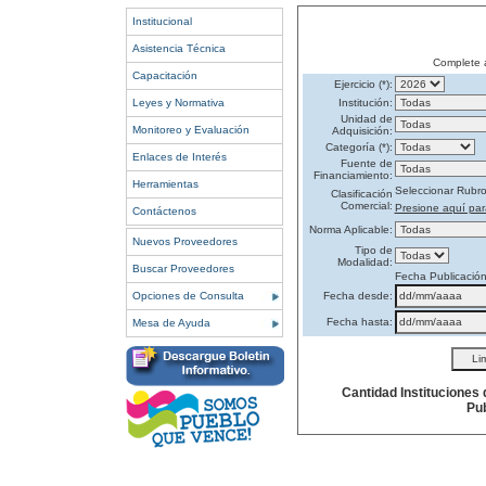
Institucional
Asistencia Técnica
Complete 
Capacitación
Ejercicio (*):
Leyes y Normativa
Institución:
Unidad de
Monitoreo y Evaluación
Adquisición:
Categoría (*):
Enlaces de Interés
Fuente de
Financiamiento:
Herramientas
Seleccionar Rubr
Clasificación
Comercial:
Presione aquí par
Contáctenos
Norma Aplicable:
Nuevos Proveedores
Tipo de
Modalidad:
Buscar Proveedores
Fecha Publicació
Opciones de Consulta
Fecha desde:
Fecha hasta:
Mesa de Ayuda
Cantidad Instituciones
Pub