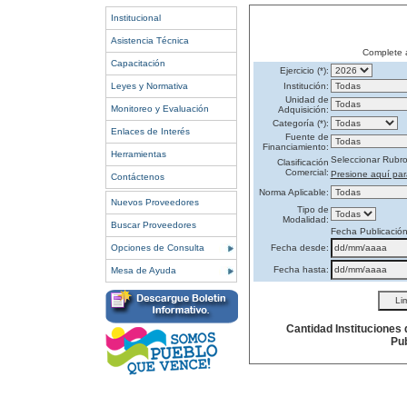
Institucional
Asistencia Técnica
Complete 
Capacitación
Ejercicio (*):
Leyes y Normativa
Institución:
Unidad de
Monitoreo y Evaluación
Adquisición:
Categoría (*):
Enlaces de Interés
Fuente de
Financiamiento:
Herramientas
Seleccionar Rubr
Clasificación
Comercial:
Presione aquí par
Contáctenos
Norma Aplicable:
Nuevos Proveedores
Tipo de
Modalidad:
Buscar Proveedores
Fecha Publicació
Opciones de Consulta
Fecha desde:
Fecha hasta:
Mesa de Ayuda
Cantidad Instituciones
Pub