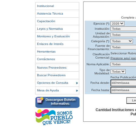
Institucional
Asistencia Técnica
Complete 
Capacitación
Ejercicio (*):
Leyes y Normativa
Institución:
Unidad de
Monitoreo y Evaluación
Adquisición:
Categoría (*):
Enlaces de Interés
Fuente de
Financiamiento:
Herramientas
Seleccionar Rubr
Clasificación
Comercial:
Presione aquí par
Contáctenos
Norma Aplicable:
Nuevos Proveedores
Tipo de
Modalidad:
Buscar Proveedores
Fecha Publicació
Opciones de Consulta
Fecha desde:
Fecha hasta:
Mesa de Ayuda
Cantidad Instituciones
Pub