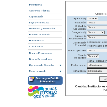
Institucional
Asistencia Técnica
Complete 
Capacitación
Ejercicio (*):
Leyes y Normativa
Institución:
Unidad de
Monitoreo y Evaluación
Adquisición:
Categoría (*):
Enlaces de Interés
Fuente de
Financiamiento:
Herramientas
Seleccionar Rubr
Clasificación
Comercial:
Presione aquí par
Contáctenos
Norma Aplicable:
Nuevos Proveedores
Tipo de
Modalidad:
Buscar Proveedores
Fecha Publicació
Opciones de Consulta
Fecha desde:
Fecha hasta:
Mesa de Ayuda
Cantidad Instituciones
Pub