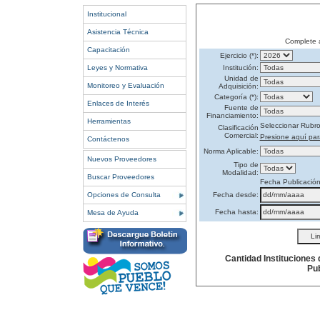
Institucional
Asistencia Técnica
Complete 
Capacitación
Ejercicio (*):
Leyes y Normativa
Institución:
Unidad de
Monitoreo y Evaluación
Adquisición:
Categoría (*):
Enlaces de Interés
Fuente de
Financiamiento:
Herramientas
Seleccionar Rubr
Clasificación
Comercial:
Presione aquí par
Contáctenos
Norma Aplicable:
Nuevos Proveedores
Tipo de
Modalidad:
Buscar Proveedores
Fecha Publicació
Opciones de Consulta
Fecha desde:
Fecha hasta:
Mesa de Ayuda
Cantidad Instituciones
Pub