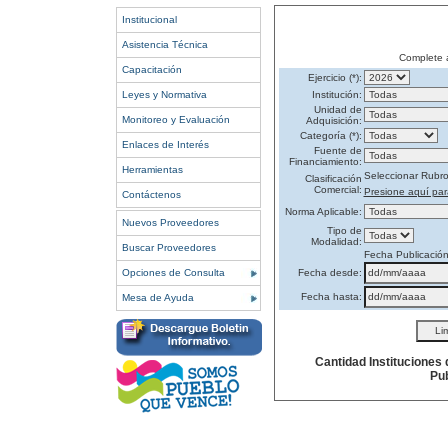
Institucional
Asistencia Técnica
Complete 
Capacitación
Ejercicio (*):
Leyes y Normativa
Institución:
Unidad de
Monitoreo y Evaluación
Adquisición:
Categoría (*):
Enlaces de Interés
Fuente de
Financiamiento:
Herramientas
Seleccionar Rubr
Clasificación
Comercial:
Presione aquí par
Contáctenos
Norma Aplicable:
Nuevos Proveedores
Tipo de
Modalidad:
Buscar Proveedores
Fecha Publicació
Opciones de Consulta
Fecha desde:
Fecha hasta:
Mesa de Ayuda
Cantidad Instituciones
Pub