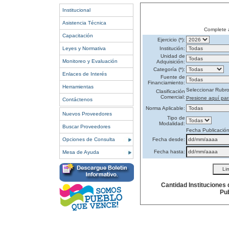
Institucional
Asistencia Técnica
Complete 
Capacitación
Ejercicio (*):
Leyes y Normativa
Institución:
Unidad de
Monitoreo y Evaluación
Adquisición:
Categoría (*):
Enlaces de Interés
Fuente de
Financiamiento:
Herramientas
Seleccionar Rubr
Clasificación
Comercial:
Presione aquí par
Contáctenos
Norma Aplicable:
Nuevos Proveedores
Tipo de
Modalidad:
Buscar Proveedores
Fecha Publicació
Opciones de Consulta
Fecha desde:
Fecha hasta:
Mesa de Ayuda
Cantidad Instituciones
Pub