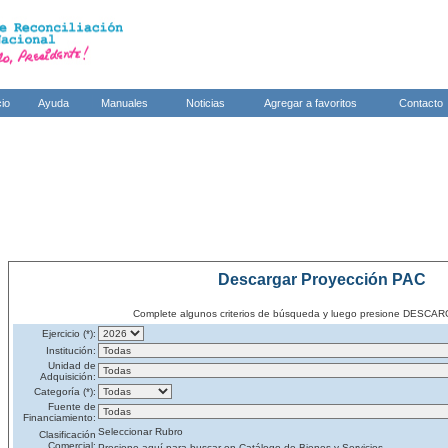
cio
Ayuda
Manuales
Noticias
Agregar a favoritos
Contacto
Descargar Proyección PAC
Complete algunos criterios de búsqueda y luego presione DES
Ejercicio (*):
Institución:
Unidad de
Adquisición:
Categoría (*):
Fuente de
Financiamiento:
Seleccionar Rubro
Clasificación
Comercial:
Presione aquí para buscar en Catálogo de Bienes y Servicios