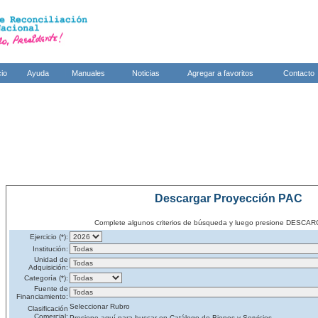
cio
Ayuda
Manuales
Noticias
Agregar a favoritos
Contacto
Descargar Proyección PAC
Complete algunos criterios de búsqueda y luego presione DES
Ejercicio (*):
Institución:
Unidad de
Adquisición:
Categoría (*):
Fuente de
Financiamiento:
Seleccionar Rubro
Clasificación
Comercial:
Presione aquí para buscar en Catálogo de Bienes y Servicios