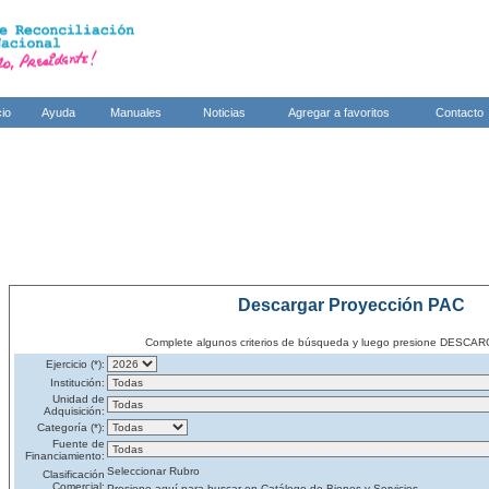
cio
Ayuda
Manuales
Noticias
Agregar a favoritos
Contacto
Descargar Proyección PAC
Complete algunos criterios de búsqueda y luego presione DES
Ejercicio (*):
Institución:
Unidad de
Adquisición:
Categoría (*):
Fuente de
Financiamiento:
Seleccionar Rubro
Clasificación
Comercial:
Presione aquí para buscar en Catálogo de Bienes y Servicios