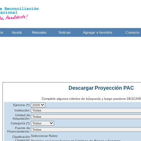
cio
Ayuda
Manuales
Noticias
Agregar a favoritos
Contacto
Descargar Proyección PAC
Complete algunos criterios de búsqueda y luego presione DES
Ejercicio (*):
Institución:
Unidad de
Adquisición:
Categoría (*):
Fuente de
Financiamiento:
Seleccionar Rubro
Clasificación
Comercial:
Presione aquí para buscar en Catálogo de Bienes y Servicios