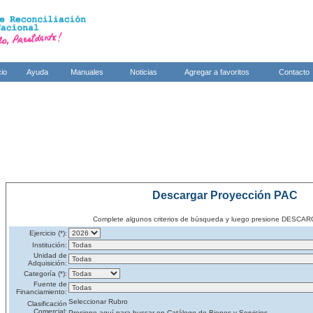
cio
Ayuda
Manuales
Noticias
Agregar a favoritos
Contacto
Descargar Proyección PAC
Complete algunos criterios de búsqueda y luego presione DES
Ejercicio (*):
Institución:
Unidad de
Adquisición:
Categoría (*):
Fuente de
Financiamiento:
Seleccionar Rubro
Clasificación
Comercial:
Presione aquí para buscar en Catálogo de Bienes y Servicios