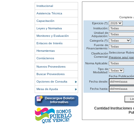
Institucional
Asistencia Técnica
Complete 
Capacitación
Ejercicio (*):
Leyes y Normativa
Institución:
Unidad de
Monitoreo y Evaluación
Adquisición:
Categoría (*):
Enlaces de Interés
Fuente de
Financiamiento:
Herramientas
Seleccionar Rubr
Clasificación
Comercial:
Presione aquí par
Contáctenos
Norma Aplicable:
Nuevos Proveedores
Tipo de
Modalidad:
Buscar Proveedores
Fecha Publicació
Opciones de Consulta
Fecha desde:
Fecha hasta:
Mesa de Ayuda
Cantidad Instituciones
Pub