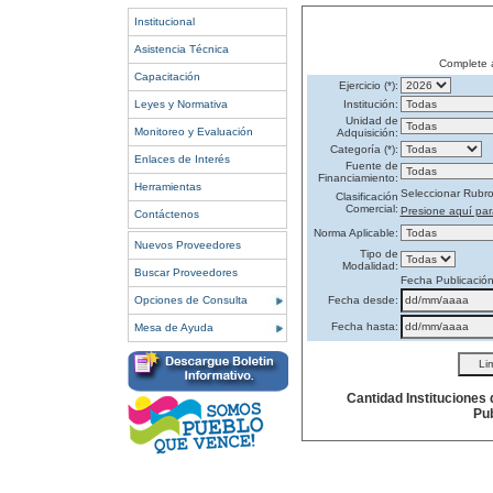
Institucional
Asistencia Técnica
Complete 
Capacitación
Ejercicio (*):
Leyes y Normativa
Institución:
Unidad de
Monitoreo y Evaluación
Adquisición:
Categoría (*):
Enlaces de Interés
Fuente de
Financiamiento:
Herramientas
Seleccionar Rubr
Clasificación
Comercial:
Presione aquí par
Contáctenos
Norma Aplicable:
Nuevos Proveedores
Tipo de
Modalidad:
Buscar Proveedores
Fecha Publicació
Opciones de Consulta
Fecha desde:
Fecha hasta:
Mesa de Ayuda
Cantidad Instituciones
Pub