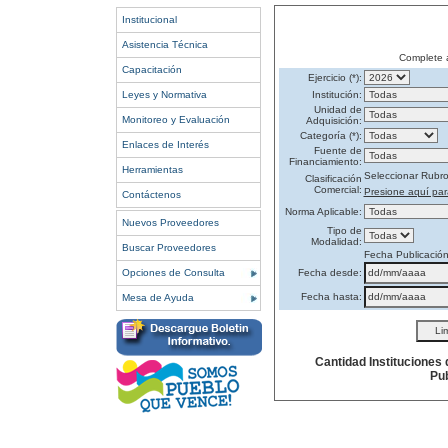
Institucional
Asistencia Técnica
Complete 
Capacitación
Ejercicio (*):
Leyes y Normativa
Institución:
Unidad de
Monitoreo y Evaluación
Adquisición:
Categoría (*):
Enlaces de Interés
Fuente de
Financiamiento:
Herramientas
Seleccionar Rubr
Clasificación
Comercial:
Presione aquí par
Contáctenos
Norma Aplicable:
Nuevos Proveedores
Tipo de
Modalidad:
Buscar Proveedores
Fecha Publicació
Opciones de Consulta
Fecha desde:
Fecha hasta:
Mesa de Ayuda
Cantidad Instituciones
Pub