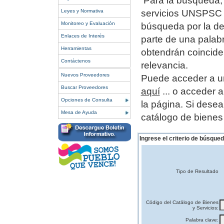
Para la búsqueda, 
Leyes y Normativa
servicios UNSPSC o
Monitoreo y Evaluación
búsqueda por la de
Enlaces de Interés
parte de una palab
Herramientas
obtendrán coincide
Contáctenos
relevancia.
Nuevos Proveedores
Puede acceder a un
Buscar Proveedores
aquí
... o acceder 
Opciones de Consulta
la página.
Si desea
Mesa de Ayuda
catálogo de bienes
Ingrese el criterio de búsqued
Tipo de Resultado
Código del Catálogo de Bienes
y Servicios:
Palabra clave: