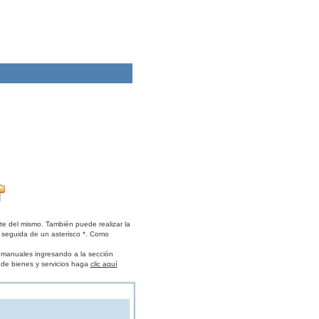
te del mismo. También puede realizar la
 seguida de un asterisco *. Como
s manuales ingresando a la sección
 de bienes y servicios haga
clic aquí