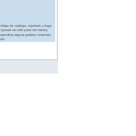
código de catálogo, ingréselo y haga
r (puede ser sólo parte del mismo)
specificar alguna palabra contenida
ción