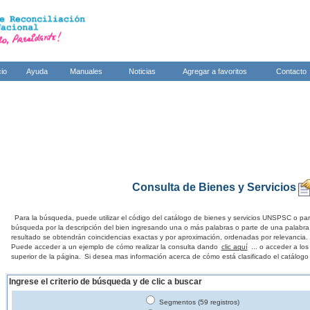
cio
Ayuda
Manuales
Noticias
Agregar a favoritos
Contacto
Consulta de Bienes y Servicios
Para la búsqueda, puede utilizar el código del catálogo de bienes y servicios UNSPSC o par
búsqueda por la descripción del bien ingresando una o más palabras o parte de una palabra
resultado se obtendrán coincidencias exactas y por aproximación, ordenadas por relevancia.
Puede acceder a un ejemplo de cómo realizar la consulta dando
clic aquí
... o acceder a lo
superior de la página.
Si desea mas información acerca de cómo está clasificado el catálogo
Ingrese el criterio de búsqueda y de clic a buscar
Segmentos (59 registros)