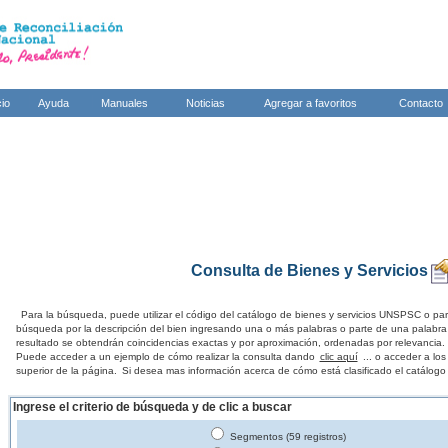
cio
Ayuda
Manuales
Noticias
Agregar a favoritos
Contacto
Consulta de Bienes y Servicios
Para la búsqueda, puede utilizar el código del catálogo de bienes y servicios UNSPSC o par
búsqueda por la descripción del bien ingresando una o más palabras o parte de una palabra
resultado se obtendrán coincidencias exactas y por aproximación, ordenadas por relevancia.
Puede acceder a un ejemplo de cómo realizar la consulta dando
clic aquí
... o acceder a lo
superior de la página.
Si desea mas información acerca de cómo está clasificado el catálogo
Ingrese el criterio de búsqueda y de clic a buscar
Segmentos (59 registros)