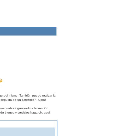
te del mismo. También puede realizar la
 seguida de un asterisco *. Como
s manuales ingresando a la sección
 de bienes y servicios haga
clic aquí