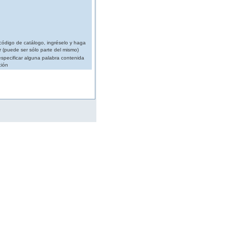
código de catálogo, ingréselo y haga
r (puede ser sólo parte del mismo)
specificar alguna palabra contenida
ción