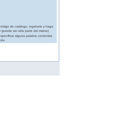
código de catálogo, ingréselo y haga
r (puede ser sólo parte del mismo)
specificar alguna palabra contenida
ción