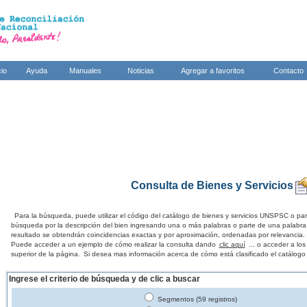
cio
Ayuda
Manuales
Noticias
Agregar a favoritos
Contacto
Consulta de Bienes y Servicios
Para la búsqueda, puede utilizar el código del catálogo de bienes y servicios UNSPSC o par
búsqueda por la descripción del bien ingresando una o más palabras o parte de una palabra
resultado se obtendrán coincidencias exactas y por aproximación, ordenadas por relevancia.
Puede acceder a un ejemplo de cómo realizar la consulta dando
clic aquí
... o acceder a lo
superior de la página.
Si desea mas información acerca de cómo está clasificado el catálogo
Ingrese el criterio de búsqueda y de clic a buscar
Segmentos (59 registros)