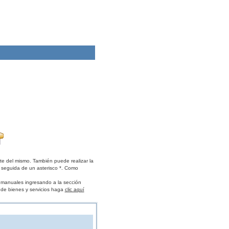
te del mismo. También puede realizar la
 seguida de un asterisco *. Como
s manuales ingresando a la sección
 de bienes y servicios haga
clic aquí