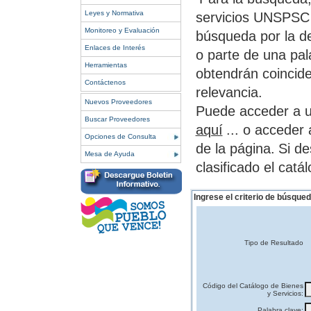
Leyes y Normativa
servicios UNSPSC 
Monitoreo y Evaluación
búsqueda por la de
Enlaces de Interés
o parte de una pal
Herramientas
obtendrán coincid
Contáctenos
relevancia.
Nuevos Proveedores
Puede acceder a u
Buscar Proveedores
aquí
... o acceder
Opciones de Consulta
de la página.
Si d
Mesa de Ayuda
clasificado el cat
Ingrese el criterio de búsqued
Tipo de Resultado
Código del Catálogo de Bienes
y Servicios:
Palabra clave: