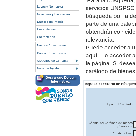
Para la búsqueda, 
Leyes y Normativa
servicios UNSPSC o
Monitoreo y Evaluación
búsqueda por la de
Enlaces de Interés
parte de una palab
Herramientas
obtendrán coincide
Contáctenos
relevancia.
Nuevos Proveedores
Puede acceder a un
Buscar Proveedores
aquí
... o acceder 
Opciones de Consulta
la página.
Si desea
Mesa de Ayuda
catálogo de bienes
Ingrese el criterio de búsqued
Tipo de Resultado
Código del Catálogo de Bienes
y Servicios:
Palabra clave: