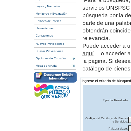
Para la búsqueda, 
Leyes y Normativa
servicios UNSPSC o
Monitoreo y Evaluación
búsqueda por la de
Enlaces de Interés
parte de una palab
Herramientas
obtendrán coincide
Contáctenos
relevancia.
Nuevos Proveedores
Puede acceder a un
Buscar Proveedores
aquí
... o acceder 
Opciones de Consulta
la página.
Si desea
Mesa de Ayuda
catálogo de bienes
Ingrese el criterio de búsqued
Tipo de Resultado
Código del Catálogo de Bienes
y Servicios:
Palabra clave: