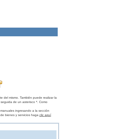
te del mismo. También puede realizar la
 seguida de un asterisco *. Como
s manuales ingresando a la sección
 de bienes y servicios haga
clic aquí