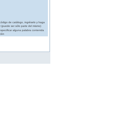
código de catálogo, ingréselo y haga
r (puede ser sólo parte del mismo)
specificar alguna palabra contenida
ción