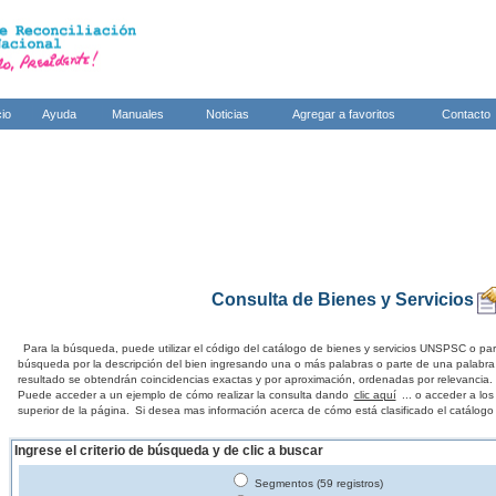
cio
Ayuda
Manuales
Noticias
Agregar a favoritos
Contacto
Consulta de Bienes y Servicios
Para la búsqueda, puede utilizar el código del catálogo de bienes y servicios UNSPSC o par
búsqueda por la descripción del bien ingresando una o más palabras o parte de una palabra
resultado se obtendrán coincidencias exactas y por aproximación, ordenadas por relevancia.
Puede acceder a un ejemplo de cómo realizar la consulta dando
clic aquí
... o acceder a lo
superior de la página.
Si desea mas información acerca de cómo está clasificado el catálogo
Ingrese el criterio de búsqueda y de clic a buscar
Segmentos (59 registros)