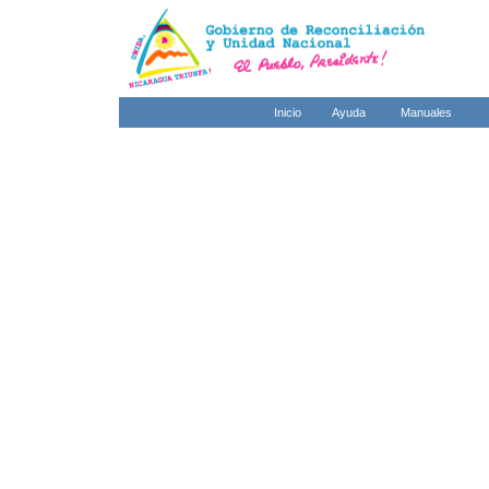
Inicio
Ayuda
Manuales