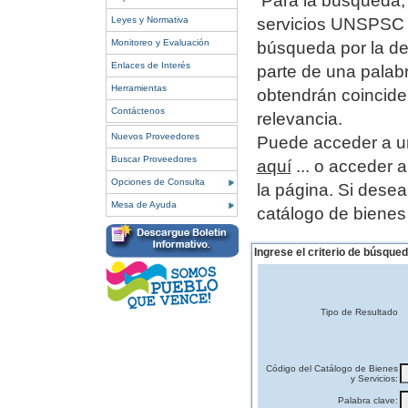
Para la búsqueda, 
Leyes y Normativa
servicios UNSPSC o
Monitoreo y Evaluación
búsqueda por la de
Enlaces de Interés
parte de una palab
Herramientas
obtendrán coincide
Contáctenos
relevancia.
Nuevos Proveedores
Puede acceder a un
Buscar Proveedores
aquí
... o acceder 
Opciones de Consulta
la página.
Si desea
Mesa de Ayuda
catálogo de bienes
Ingrese el criterio de búsqued
Tipo de Resultado
Código del Catálogo de Bienes
y Servicios:
Palabra clave: