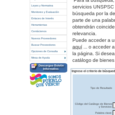
Para la búsqueda, 
Leyes y Normativa
servicios UNSPSC o
Monitoreo y Evaluación
búsqueda por la de
Enlaces de Interés
parte de una palab
Herramientas
obtendrán coincide
Contáctenos
relevancia.
Nuevos Proveedores
Puede acceder a un
Buscar Proveedores
aquí
... o acceder 
Opciones de Consulta
la página.
Si desea
Mesa de Ayuda
catálogo de bienes
Ingrese el criterio de búsqued
Tipo de Resultado
Código del Catálogo de Bienes
y Servicios:
Palabra clave: