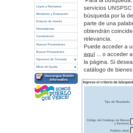
Para la búsqueda, 
Leyes y Normativa
servicios UNSPSC o
Monitoreo y Evaluación
búsqueda por la de
Enlaces de Interés
parte de una palab
Herramientas
obtendrán coincide
Contáctenos
relevancia.
Nuevos Proveedores
Puede acceder a un
Buscar Proveedores
aquí
... o acceder 
Opciones de Consulta
la página.
Si desea
Mesa de Ayuda
catálogo de bienes
Ingrese el criterio de búsqued
Tipo de Resultado
Código del Catálogo de Bienes
y Servicios:
Palabra clave: