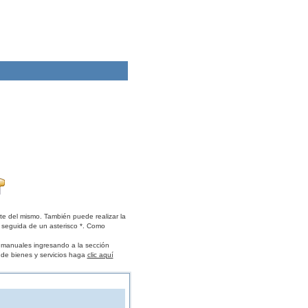
te del mismo. También puede realizar la
 seguida de un asterisco *. Como
s manuales ingresando a la sección
 de bienes y servicios haga
clic aquí