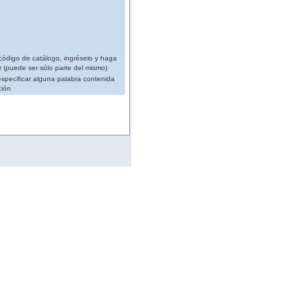
código de catálogo, ingréselo y haga
r (puede ser sólo parte del mismo)
specificar alguna palabra contenida
ción