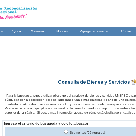
cio
Ayuda
Manuales
Noticias
Agregar a favoritos
Contacto
Consulta de Bienes y Servicios
Para la búsqueda, puede utilizar el código del catálogo de bienes y servicios UNSPSC o par
búsqueda por la descripción del bien ingresando una o más palabras o parte de una palabra
resultado se obtendrán coincidencias exactas y por aproximación, ordenadas por relevancia.
Puede acceder a un ejemplo de cómo realizar la consulta dando
clic aquí
... o acceder a lo
superior de la página.
Si desea mas información acerca de cómo está clasificado el catálogo
Ingrese el criterio de búsqueda y de clic a buscar
Segmentos (59 registros)